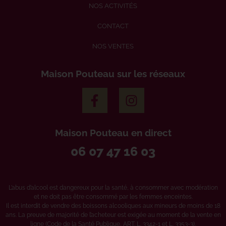
NOS ACTIVITÉS
CONTACT
NOS VENTES
Maison Pouteau sur les réseaux
Maison Pouteau en direct
06 07 47 16 03
L’abus d’alcool est dangereux pour la santé, à consommer avec modération
et ne doit pas être consommé par les femmes enceintes.
Il est interdit de vendre des boissons alcooliques aux mineurs de moins de 18
ans. La preuve de majorité de l’acheteur est exigée au moment de la vente en
ligne (Code de la Santé Publique, ART. L. 3342-1 et L. 3353-3).