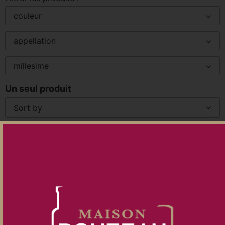
couleur
appellation
millesime
Un seul produit
Sort by
AILE D’ARGENT 2025
Conditionnement :
Caisse de 6 bouteilles
Prix unitaire :
154,00 €
Prix du lot :
924,00
€
Ajouter