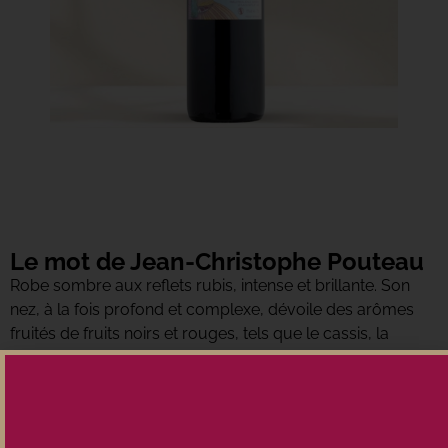
Le mot de Jean-Christophe Pouteau
Robe sombre aux reflets rubis, intense et brillante. Son
nez, à la fois profond et complexe, dévoile des arômes
fruités de fruits noirs et rouges, tels que le cassis, la
griotte, rehaussés de touches épicées, de vanille et
quelques notes toastées. En bouche, l’attaque est
soyeuse, suivie d’une belle sucrosité, puis des tanins
puissants et bien intégrés qui apportent structure et