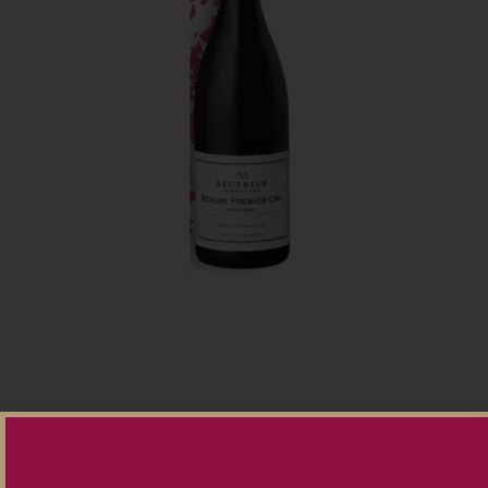
Le mot de Jean-Christophe Pouteau
Belle robe rubis foncé.
Joli nez de petits fruits noirs, légèrement fumé, toasté,