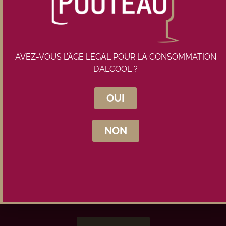
AVEZ-VOUS L’ÂGE LÉGAL POUR LA CONSOMMATION
D’ALCOOL ?
Inscrivez-vous à la newsletter
OUI
Maison Pouteau
NON