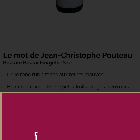
Le mot de Jean-Christophe Pouteau
Beaune Beaux Fougets
16/20
– Belle robe rubis foncé aux reflets mauves.
– Beau nez concentré de petits fruits rouges bien mûrs.
– Très belle matière, ample et généreuse. Belle fraîcheur
en finale.
Conditionnement
Caisse de 6 bouteilles
Prix unitaire : 47,00 €