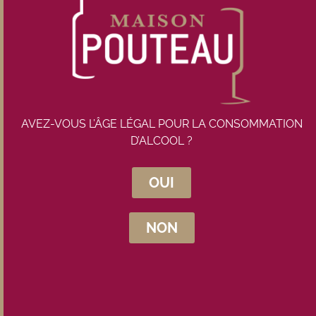
Prix du lot :
282,00
€
TTC
Rupture de stock
AVEZ-VOUS L’ÂGE LÉGAL POUR LA CONSOMMATION
D’ALCOOL ?
OUI
Inscrivez-vous à la newsletter
NON
Maison Pouteau