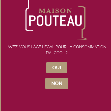
Prix unitaire : 23,00 €
Prix du lot :
138,00
€
TTC
Rupture de stock
AVEZ-VOUS L’ÂGE LÉGAL POUR LA CONSOMMATION
D’ALCOOL ?
OUI
Inscrivez-vous à la newsletter
NON
Maison Pouteau