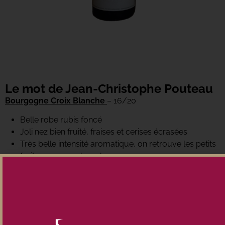
Le mot de Jean-Christophe Pouteau
Bourgogne Croix Blanche
– 16/20
Belle robe rubis foncé
Joli nez bien fruité, fraises et cerises écrasées
Très belle intensité aromatique, on retrouve les petits
fruits rouges en bouche.
La puissance vient au fur et à mesure de la
dégustation…
Excellent rapport qualité/prix…
Conditionnement
Caisse de 6 bouteilles