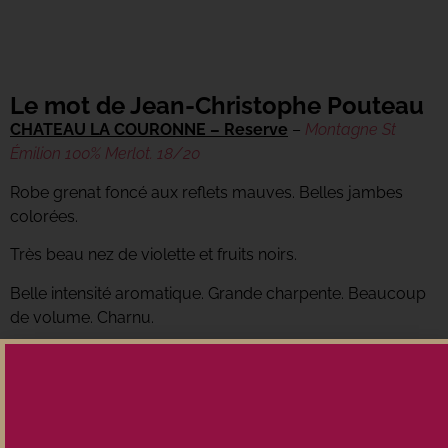
Le mot de Jean-Christophe Pouteau
CHATEAU LA COURONNE – Reserve
–
Montagne St
Émilion 100% Merlot. 18/20
Robe grenat foncé aux reflets mauves. Belles jambes
colorées.
Très beau nez de violette et fruits noirs.
Belle intensité aromatique. Grande charpente. Beaucoup
de volume. Charnu.
Tanins très racés… un grand Montagne de grande garde.