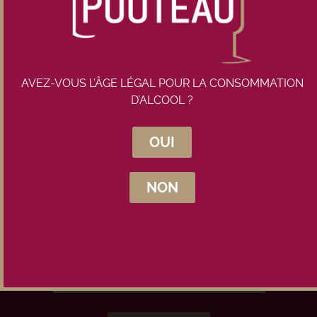
AVEZ-VOUS L’ÂGE LÉGAL POUR LA CONSOMMATION
D’ALCOOL ?
Inscrivez-vous à la newsletter
OUI
Maison Pouteau
NON