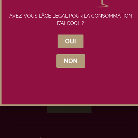
AVEZ-VOUS L’ÂGE LÉGAL POUR LA CONSOMMATION
Inscrivez-vous à la newsletter
D’ALCOOL ?
Maison Pouteau
OUI
NON