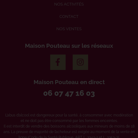
NOS ACTIVITÉS
CONTACT
NOS VENTES
Maison Pouteau sur les réseaux
Maison Pouteau en direct
06 07 47 16 03
L’abus d’alcool est dangereux pour la santé, à consommer avec modération
et ne doit pas être consommé par les femmes enceintes.
Il est interdit de vendre des boissons alcooliques aux mineurs de moins de 18
ans. La preuve de majorité de l’acheteur est exigée au moment de la vente en
ligne (Code de la Santé Publique, ART. L. 3342-1 et L. 3353-3).