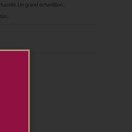
uosité. Un grand échantillon…
mûri…