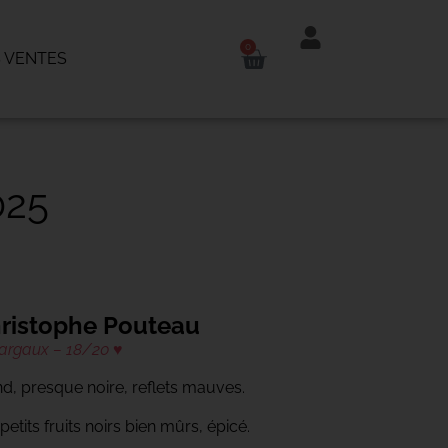
0
 VENTES
25
ristophe Pouteau
argaux – 18/20 ♥
nd, presque noire, reflets mauves.
etits fruits noirs bien mûrs, épicé.