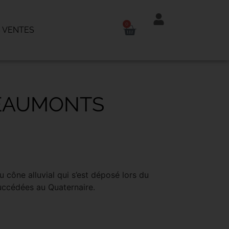
0
 VENTES
BEAUMONTS
du cône alluvial qui s’est déposé lors du
uccédées au Quaternaire.