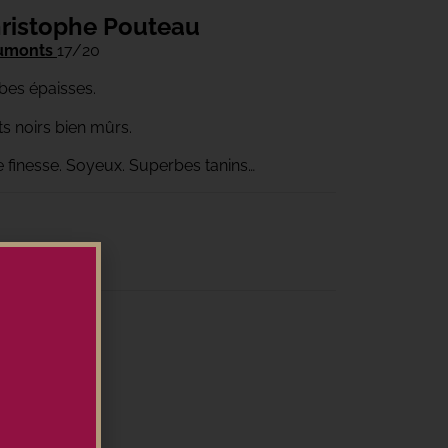
ristophe Pouteau
aumonts
17/20
mbes épaisses.
ts noirs bien mûrs.
 finesse. Soyeux. Superbes tanins…