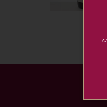
AV
Ins