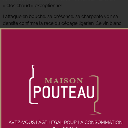
« clos chaud » exceptionnel.
L’attaque en bouche, sa présence, sa charpente voir sa
densité confirme la race du cépage ligérien. Ce vin blanc
aux arômes de fruits jaunes cuits possède une charpente
envoutante mais toujours avec la finesse et dentelle du
calcaire nourricier. Les caractères mentholés renforcent la
finale très dynamique par une superbe longueur.
Accords possibles
avec des poissons en sauce, des
coquillages nobles (saint jacques poêlées et sauce
réduction de chenin légèrement crémée, des crustacés
(langoustines, langoustes, homards), des viandes
blanches (volailles, lapin et veau) des fromages à pâte
dure (comté, mimolette…)
1 bouteille max par commande. Sous allocation.
Dans la limite des stocks disponibles.
AVEZ-VOUS L’ÂGE LÉGAL POUR LA CONSOMMATION
Conditionnement