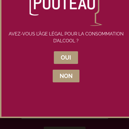
AVEZ-VOUS L’ÂGE LÉGAL POUR LA CONSOMMATION
D’ALCOOL ?
Inscrivez-vous à la newsletter
OUI
Maison Pouteau
NON