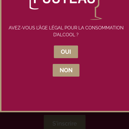
AVEZ-VOUS L’ÂGE LÉGAL POUR LA CONSOMMATION
D’ALCOOL ?
Inscrivez-vous à la newsletter
Maison Pouteau
OUI
NON