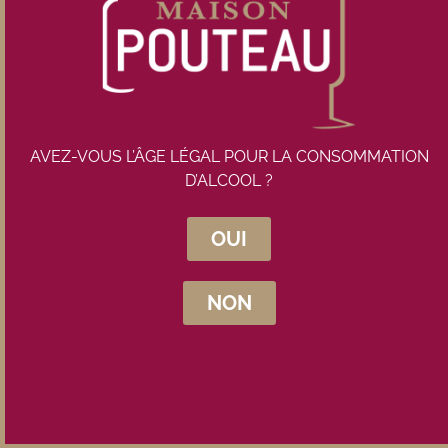
Rupture de stock
AVEZ-VOUS L’ÂGE LÉGAL POUR LA CONSOMMATION
D’ALCOOL ?
OUI
Inscrivez-vous à la newsletter
Maison Pouteau
NON