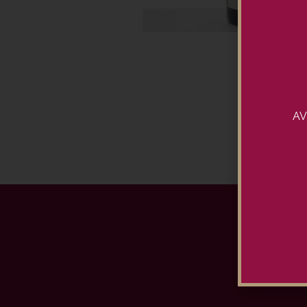
AV
Ins