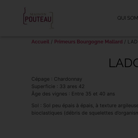
Panneau de gestion des cookies
QUI SO
/
/ LAD
Accueil
Primeurs Bourgogne Mallard
LADO
Cépage : Chardonnay
Superficie : 33 ares 42
Âge des vignes : Entre 35 et 40 ans
Sol : Sol peu épais à épais, à texture argileus
bioclastiques (débris de squelettes d’organi