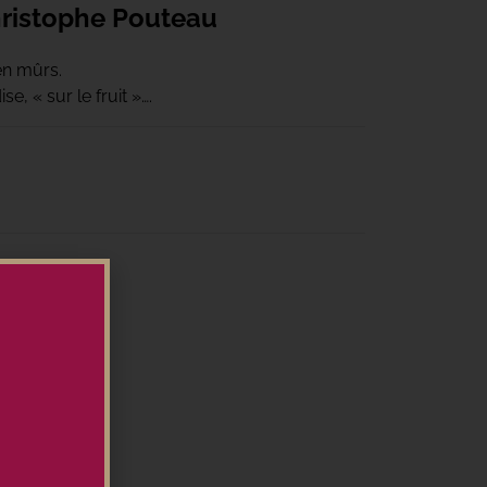
ristophe Pouteau
en mûrs.
, « sur le fruit »….