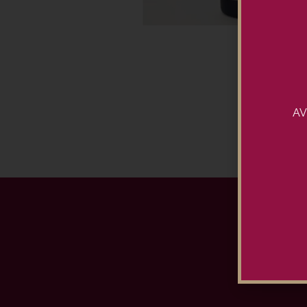
AV
Ins