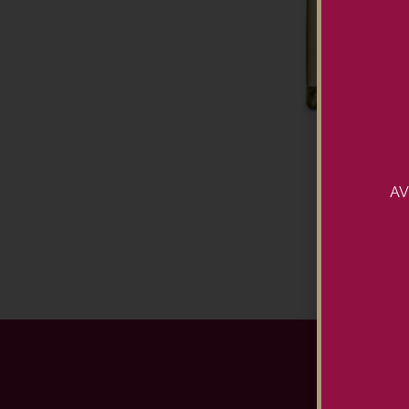
AV
Ins