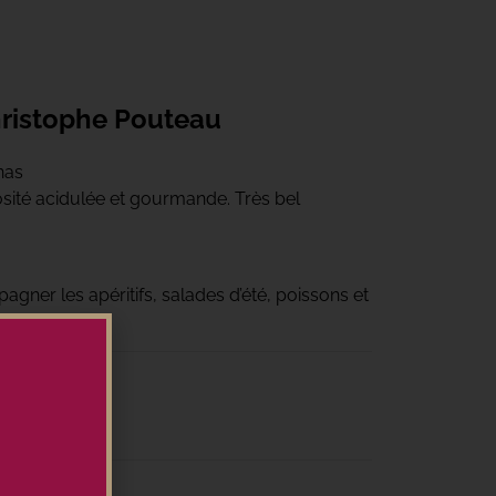
ristophe Pouteau
nas
ité acidulée et gourmande. Très bel
agner les apéritifs, salades d’été, poissons et