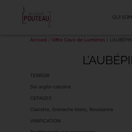
Panneau de gestion des cookies
QUI SO
/
/ L’AUBÉP
Accueil
Offre Cave de Lumières
L’AUBÉP
TERROIR
Sol argilo-calcaire
CEPAGES
Clairette, Grenache blanc, Roussanne
VINIFICATION
Traditionnelle par pressurage