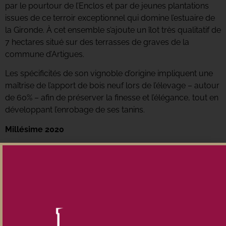
par le pourtour de l’Enclos et par de jeunes plantations
issues de ce terroir exceptionnel qui domine l’estuaire de
la Gironde. À cet ensemble s’ajoute un îlot très qualitatif de
7 hectares situé sur des terrasses de graves de la
commune d’Artigues.
Les spécificités de son vignoble d’origine impliquent une
maîtrise de l’apport de bois neuf lors de l’élevage – autour
de 60% – afin de préserver la finesse et l’élégance, tout en
développant l’enrobage de ses tanins.
Millésime 2020
Le millésime 2020, marqué par 53 jours consécutifs
presque sans pluie entre juin et juillet, encadrés par une
pluviométrie importante au printemps et en août, a
permis de produire des jus de grande qualité.
Parfaitement équilibré entre puissance et fraîcheur, il
s’inscrit parmi les grandes réussites de la décennie.