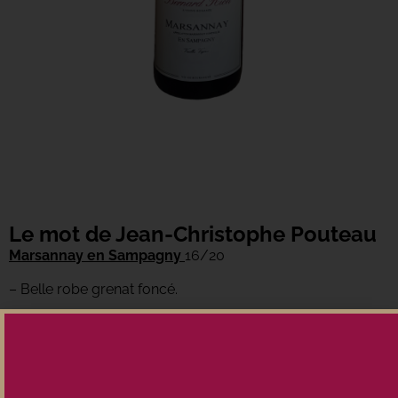
Le mot de Jean-Christophe Pouteau
Marsannay en Sampagny
16/20
– Belle robe grenat foncé.
– Très beau nez de petits fruits rouges bien mûrs.
Légèrement boisé
– Belle rondeur, jolis tanins soyeux. Bien structuré. Finale