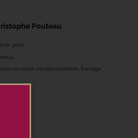
ristophe Pouteau
êche, poire
néreux…
, poisson en sauce, moules marinières, fromage