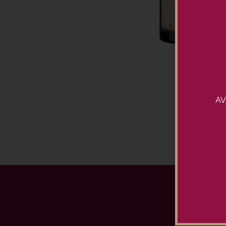
AV
Ins